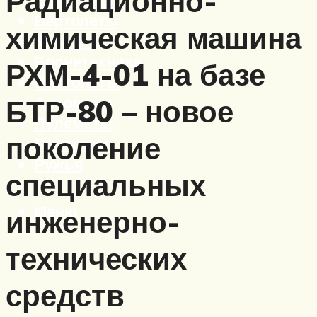
Радиационно-
Вертолеты
химическая машина
Корабли
Бронетехника
РХМ-4-01 на базе
Пистолеты
Автоматы
БТР-80 – новое
Пулеметы
поколение
Винтовки
Ружья
специальных
Меню
инженерно-
технических
средств