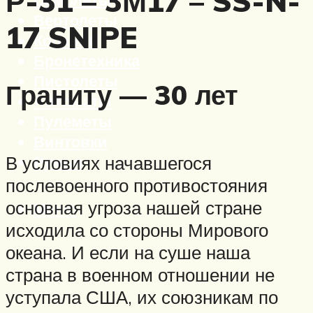
Р-31 – 3М17 – SS-N-
Вертолеты
17 SNIPE
Корабли
Бронетехника
Пистолеты
Граниту — 30 лет
Автоматы
Пулеметы
Винтовки
Ружья
В условиях начавшегося
послевоенного противостояния
основная угроза нашей стране
Меню
исходила со стороны Мирового
океана. И если на суше наша
страна в военном отношении не
уступала США, их союзникам по