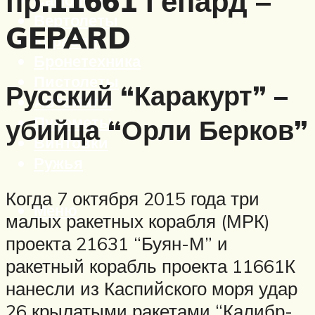
пр.11661 Гепард –
Вертолеты
GEPARD
Корабли
Бронетехника
Пистолеты
Русский “Каракурт” –
Автоматы
Пулеметы
убийца “Орли Берков”
Винтовки
Ружья
Когда 7 октября 2015 года три
Меню
малых ракетных корабля (МРК)
проекта 21631 “Буян-М” и
ракетный корабль проекта 11661К
нанесли из Каспийского моря удар
26 крылатыми ракетами “Калибр-