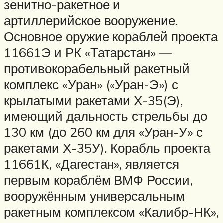
зенитно-ракетное и
артиллерийское вооружение.
Основное оружие кораблей проекта
11661Э и РК «Татарстан» —
противокорабельный ракетный
комплекс «Уран» («Уран-Э») с
крылатыми ракетами Х-35(Э),
имеющий дальность стрельбы до
130 км (до 260 км для «Уран-У» с
ракетами Х-35У). Корабль проекта
11661К, «Дагестан», является
первым кораблём ВМФ России,
вооружённым универсальным
ракетным комплексом «Калибр-НК»,