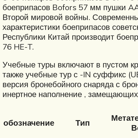
боеприпасов Bofors 57 мм пушки AA 
Второй мировой войны. Современны
характеристики боеприпасов советс
Республики Китай производит боепр
76 HE-T.
Учебные туры включают в пустом кру
также учебные тур с -IN суффикс (
версия бронебойного снаряда с бр
инертное наполнение , замещающих
Метат
обозначение
Тип
В