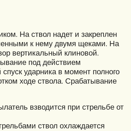
ком. На ствол надет и закреплен
пленными к нему двумя щеками. На
вор вертикальный клиновой.
крывание под действием
спуск ударника в момент полного
ротком ходе ствола. Срабатывание
латель взводится при стрельбе от
трельбами ствол охлаждается