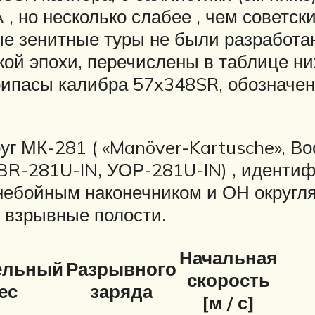
, но несколько слабее , чем советс
е зенитные туры не были разработан
кой эпохи, перечислены в таблице ни
ипасы калибра 57x348SR, обозначенн
г МК-281 ( «Manöver-Kartusche», Во
UBR-281U-IN, УОР-281U-IN) , иденти
онебойным наконечником и ОН округл
 взрывные полости.
Начальная
ельный
Разрывного
скорость
ес
заряда
[м / с]