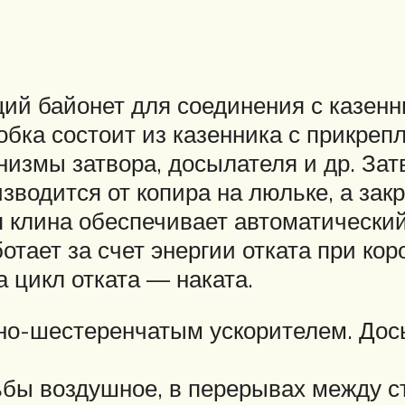
й байонет для соединения с казенни
обка состоит из казенника с прикре
измы затвора, досылателя и др. Зат
зводится от копира на люльке, а за
клина обеспечивает автоматический 
отает за счет энергии отката при ко
 цикл отката — наката.
но-шестеренчатым ускорителем. Досы
ьбы воздушное, в перерывах между с