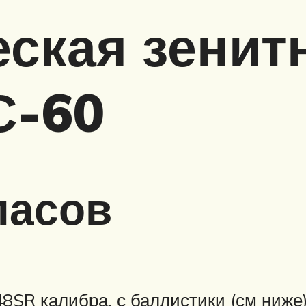
ская зенит
С-60
пасов
48SR калибра, с баллистики (см ниже