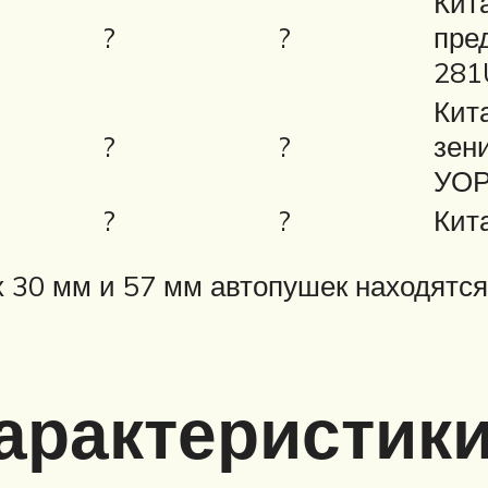
Кит
?
?
пре
281
Кит
?
?
зен
УОР
?
?
Кит
 30 мм и 57 мм автопушек находятся
арактеристик