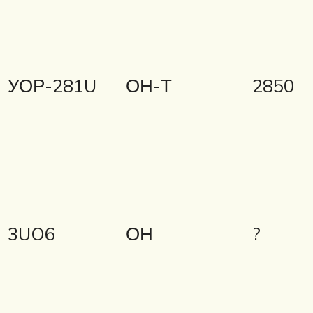
УОР-281U
ОН-Т
2850
3UO6
ОН
?