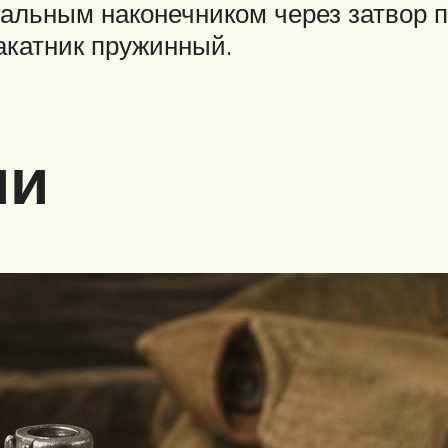
иальным наконечником через затвор п
акатник пружинный.
ии