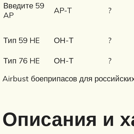
Введите 59
AP-T
?
AP
Тип 59 HE
ОН-Т
?
Тип 76 HE
ОН-Т
?
Airbust боеприпасов для российских
Описания и х