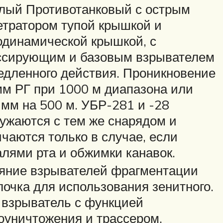
глый Противотанковый с острым
етратором тупой крышкой и
одинамической крышкой, с
ссирующим и базовым взрывателем
едленного действия. Проникновение
мм РГ при 1000 м диапазона или
 мм на 500 м. УБР-281 и -28
ружаются с тем же снарядом и
ичаются только в случае, если
алями рта и обжимки канавок.
яние взрывателей фрагментации
лочка для использования зенитного.
 взрыватель с функцией
оуничтожения и трассером.