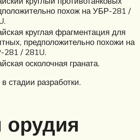
айский круглый противотанковых
дположительно похож на УБР-281 /
U.
айская круглая фрагментация для
итных, предположительно похожи на
-281 / 281U.
айская осколочная граната.
 в стадии разработки.
и орудия