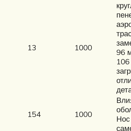
кру
пен
аэр
тра
зам
13
1000
96 
106
заг
отл
дет
Вли
обо
154
1000
Нос
сам