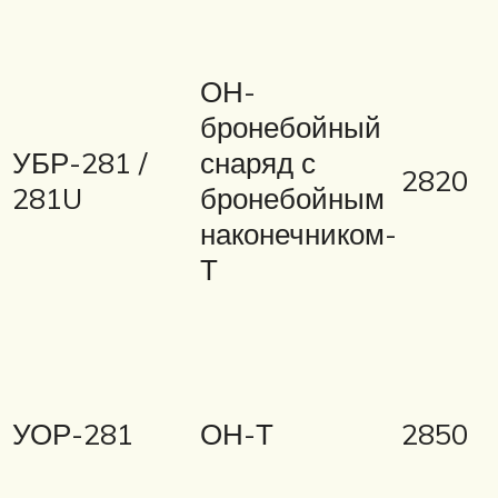
ОН-
бронебойный
УБР-281 /
снаряд с
2820
281U
бронебойным
наконечником-
Т
УОР-281
ОН-Т
2850