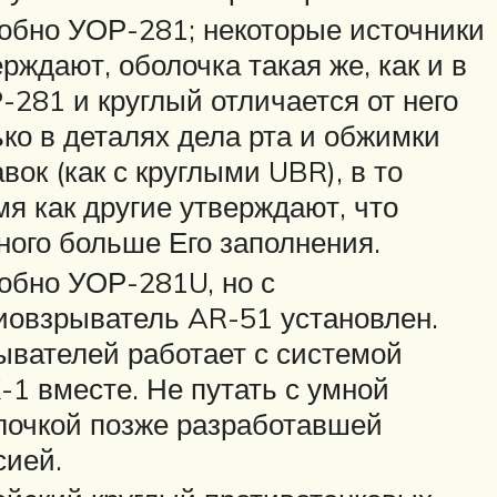
обно УОР-281; некоторые источники
рждают, оболочка такая же, как и в
-281 и круглый отличается от него
ько в деталях дела рта и обжимки
вок (как с круглыми UBR), в то
мя как другие утверждают, что
ного больше Его заполнения.
обно УОР-281U, но с
иовзрыватель AR-51 установлен.
ывателей работает с системой
-1 вместе. Не путать с умной
лочкой позже разработавшей
сией.