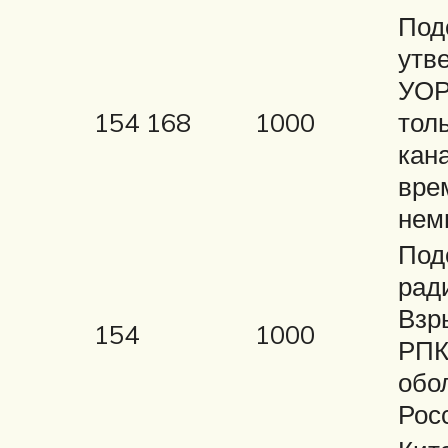
Под
утве
УОР
154 168
1000
тол
кана
вре
нем
Под
рад
Взр
154
1000
РПК
обо
Рос