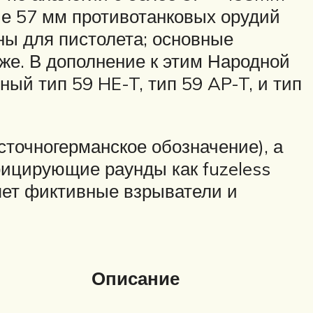
кие 57 мм противотанковых орудий
ы для пистолета; основные
же. В дополнение к этим Народной
ый тип 59 HE-T, тип 59 AP-T, и тип
сточногерманское обозначение), а
фицирующие раунды как fuzeless
яет фиктивные взрыватели и
Описание