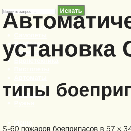
Автоматиче
Искать
Автомобили
Самолеты
установка 
Вертолеты
Корабли
Бронетехника
Пистолеты
Автоматы
типы боепри
Пулеметы
Винтовки
Ружья
Меню
S-60 пожаров боеприпасов в 57 × 3