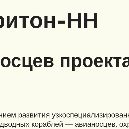
ритон-НН
осцев проект
анием развития узкоспециализирован
дводных кораблей — авианосцев, охр