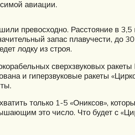
осимой авиации.
или превосходно. Расстояние в 3,5
начительный запас плавучести, до 30
дет лодку из строя.
ивокорабельных сверхзвуковых ракеты
ована и гиперзвуковые ракеты «Цирко
иты.
ватить только 1-5 «Ониксов», котор
ышающим это число. Что будет с «Цир