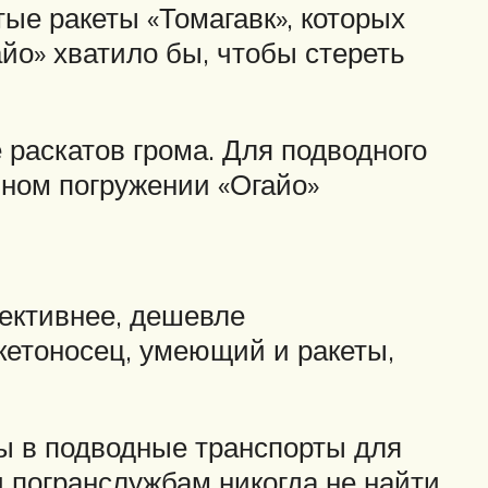
тые ракеты «Томагавк», которых
айо» хватило бы, чтобы стереть
е раскатов грома. Для подводного
ьном погружении «Огайо»
пективнее, дешевле
кетоносец, умеющий и ракеты,
ны в подводные транспорты для
 погранслужбам никогда не найти,