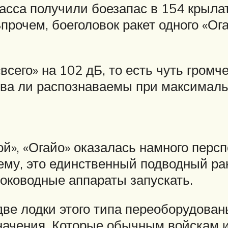
ласса получили боезапас в 154 крыла
прочем, боеголовок ракет одного «Ог
всего» на 102 дБ, то есть чуть громч
едва ли распознаваемы при максимал
й», «Огайо» оказалась намного перс
ему, это единственный подводный ра
боководные аппараты запускать.
 две лодки этого типа переоборудова
значения. Которые обычным войскам и