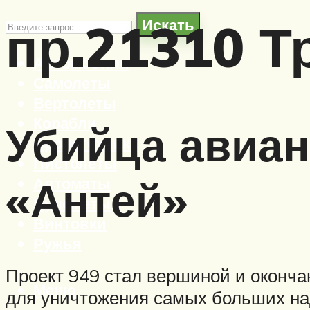
пр.21310 Т
Искать
Автомобили
Самолеты
Вертолеты
Корабли
Убийца авиан
Бронетехника
Пистолеты
«Антей»
Автоматы
Пулеметы
Винтовки
Ружья
Проект 949 стал вершиной и оконч
Меню
для уничтожения самых больших на