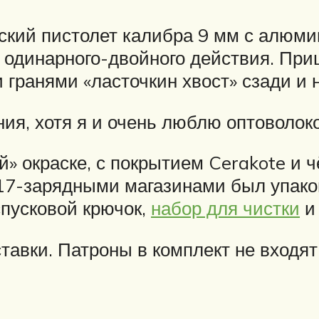
ский пистолет калибра 9 мм с алюм
м одинарного-двойного действия. Пр
и гранями «ласточкин хвост» сзади и
ия, хотя я и очень люблю оптоволок
й» окраске, с покрытием Cerakote и
 17-зарядными магазинами был упако
спусковой крючок,
набор для чистки
и 
тавки. Патроны в комплект не входя