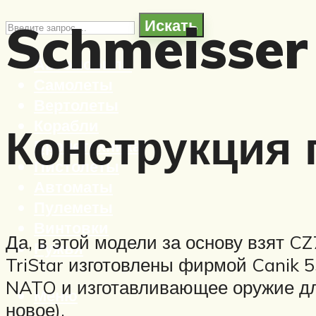
Schmeisser
Искать
Автомобили
Самолеты
Вертолеты
Корабли
Конструкция 
Бронетехника
Пистолеты
Автоматы
Пулеметы
Винтовки
Да, в этой модели за основу взят CZ
Ружья
TriStar изготовлены фирмой Canik 5
NATO и изготавливающее оружие для
Меню
новое).