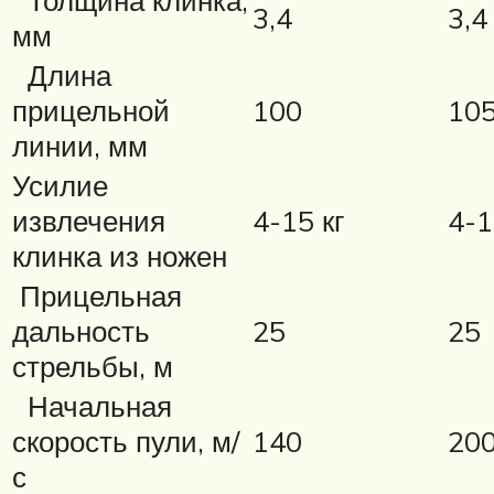
Толщина клинка,
3,4
3,4
мм
Длина
прицельной
100
10
линии, мм
Усилие
извлечения
4-15 кг
4-1
клинка из ножен
Прицельная
дальность
25
25
стрельбы, м
Начальная
скорость пули, м/
140
20
с