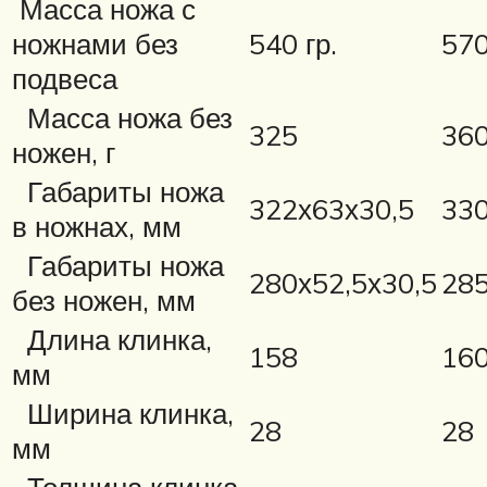
Масса ножа с
ножнами без
540 гр.
570
подвеса
Масса ножа без
325
36
ножен, г
Габариты ножа
322х63х30,5
330
в ножнах, мм
Габариты ножа
280х52,5х30,5
285
без ножен, мм
Длина клинка,
158
16
мм
Ширина клинка,
28
28
мм