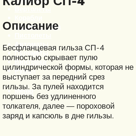
Калибр СП-4
Вертолеты
Корабли
Описание
Бронетехника
Пистолеты
Автоматы
Бесфланцевая гильза СП-4
Пулеметы
полностью скрывает пулю
Винтовки
цилиндрической формы, которая не
Ружья
выступает за передний срез
гильзы. За пулей находится
Меню
поршень без удлиненного
толкателя, далее — пороховой
заряд и капсюль в дне гильзы.