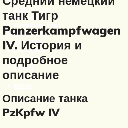
Средний немецкий
Вертолеты
танк Тигр
Корабли
Бронетехника
Panzerkampfwagen
Пистолеты
Автоматы
IV. История и
Пулеметы
подробное
Винтовки
Ружья
описание
Меню
Описание танка
PzKpfw IV