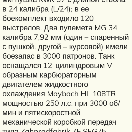
в 24 калибра (L/24); в ее
боекомплект входило 120
выстрелов. Два пулемета MG 34
калибра 7,92 мм (один – спаренный
с пушкой, другой – курсовой) имели
боезапас в 3000 патронов. Танк
оснащался 12-цилиндровым V-
образным карбюраторным
двигателем жидкостного
охлаждения Maybach HL 108TR
мощностью 250 л.с. при 3000 об/
мин и пятискоростной
механической коробкой передач
типа Zahnradfabrik ZF SFG75.