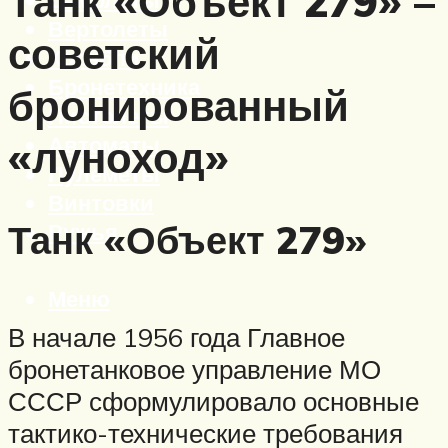
Танк «Объект 279» –
Вертолеты
советский
Корабли
Бронетехника
бронированный
Пистолеты
Автоматы
«луноход»
Пулеметы
Винтовки
Танк «Объект 279»
Ружья
Меню
В начале 1956 года Главное
бронетанковое управление МО
СССР сформулировало основные
тактико-технические требования