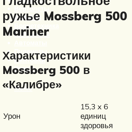
Гладкоствольное
Вертолеты
ружье Mossberg 500
Корабли
Бронетехника
Mariner
Пистолеты
Автоматы
Пулеметы
Характеристики
Винтовки
Mossberg 500 в
Ружья
«Калибре»
Меню
15,3 x 6
Урон
единиц
здоровья