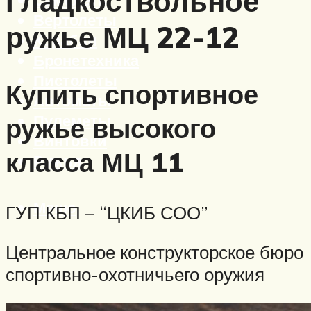
Гладкоствольное
Вертолеты
ружье МЦ 22-12
Корабли
Бронетехника
Пистолеты
Купить спортивное
Автоматы
Пулеметы
ружье высокого
Винтовки
класса МЦ 11
Ружья
Меню
ГУП КБП – “ЦКИБ СОО”
Центральное конструкторское бюро
спортивно-охотничьего оружия