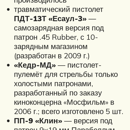
травматический пистолет
ПДТ-13Т «Есаул-3»
—
самозарядная версия под
патрон .45 Rubber, с 10-
зарядным магазином
(разработан в 2009 г.)
«Кедр-МД»
— пистолет-
пулемёт для стрельбы только
холостыми патронами,
разработанный по заказу
киноконцерна «Мосфильм» в
2006 г.; всего изготовлено 5 шт.
ПП-9 «Клин»
— версия под
патрон 9×19 мм Парабеллум.