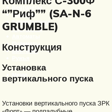
Комплекс С-300Ф
Вертолеты
“”Риф”” (SA-N-6
Корабли
Бронетехника
GRUMBLE)
Пистолеты
Автоматы
Пулеметы
Конструкция
Винтовки
Ружья
Установка
Меню
вертикального пуска
Установки вертикального пуска ЗРК
«Форт» — подпалубные,