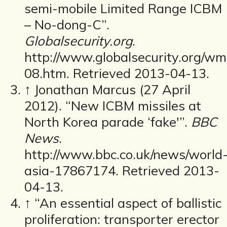
semi-mobile Limited Range ICBM
– No-dong-C”.
Globalsecurity.org
.
http://www.globalsecurity.org/wm
08.htm. Retrieved 2013-04-13.
↑ Jonathan Marcus (27 April
2012). “New ICBM missiles at
North Korea parade ‘fake'”.
BBC
News
.
http://www.bbc.co.uk/news/world
asia-17867174. Retrieved 2013-
04-13.
↑ “An essential aspect of ballistic
proliferation: transporter erector