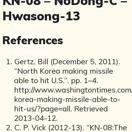
KN-08 – NoDong-C –
Вертолеты
Hwasong-13
Корабли
Бронетехника
Пистолеты
References
Автоматы
Пулеметы
Винтовки
Gertz, Bill (December 5, 2011).
Ружья
“North Korea making missile
able to hit U.S.”. pp. 1–4.
Меню
http://www.washingtontimes.com/
korea-making-missile-able-to-
hit-us/?page=all. Retrieved
2013-04-12.
C. P. Vick (2012-13). “KN-08:The