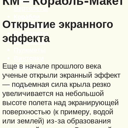
КМ – Корабль-Макет
Вертолеты
Корабли
Открытие экранного
Бронетехника
Пистолеты
эффекта
Автоматы
Пулеметы
Винтовки
Еще в начале прошлого века
Ружья
ученые открыли экранный эффект
— подъемная сила крыла резко
Меню
увеличивается на небольшой
высоте полета над экранирующей
поверхностью (к примеру, водой
или землей) из-за образования