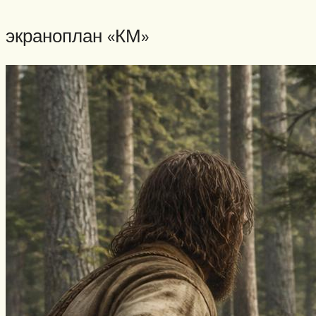
экраноплан «КМ»