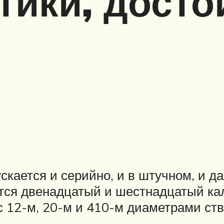
тики, досто
кается и серийно, и в штучном, и да
я двенадцатый и шестнадцатый кали
с 12-м, 20-м и 410-м диаметрами ств