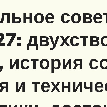
льное сове
7: двухств
, история с
я и техниче