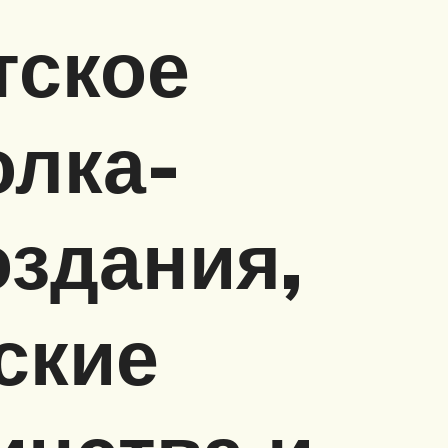
тское
олка-
оздания,
ские