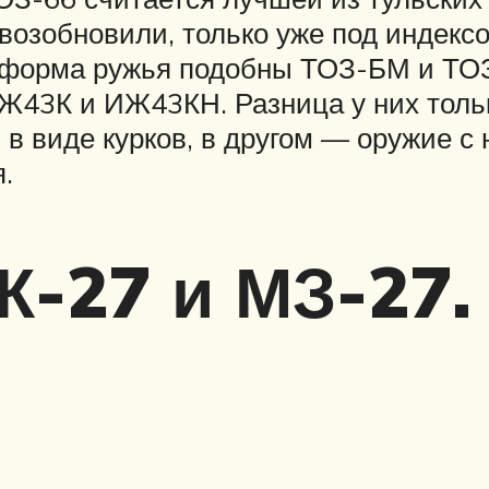
у возобновили, только уже под индек
и форма ружья подобны ТОЗ-БМ и ТО
ИЖ43К и ИЖ43КН. Разница у них тольк
в виде курков, в другом — оружие с
.
-27 и МЗ-27.