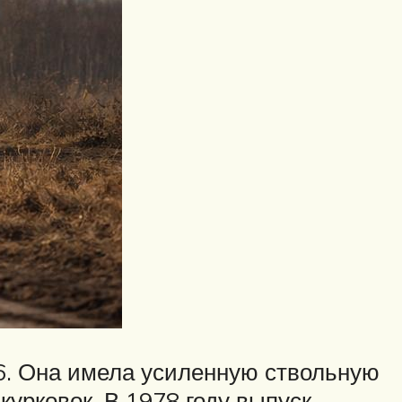
66. Она имела усиленную ствольную
урковок. В 1978 году выпуск