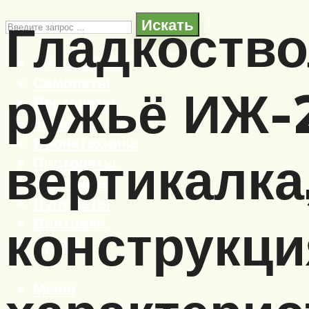
Гладкоство
Искать
Автомобили
Самолеты
ружьё ИЖ-2
Вертолеты
Корабли
Бронетехника
вертикалка
Пистолеты
Автоматы
Пулеметы
Винтовки
конструкци
Ружья
Меню