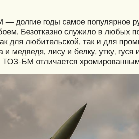
М — долгие годы самое популярное ру
боем. Безотказно служило в любых по
как для любительской, так и для про
 и медведя, лису и белку, утку, гуся 
т ТОЗ-БМ отличается хромированным