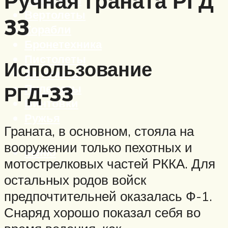
Ручная граната РГД
Вертолеты
33
Корабли
Бронетехника
Пистолеты
Использование
Автоматы
Пулеметы
РГД-33
Винтовки
Ружья
Граната, в основном, стояла на
вооружении только пехотных и
Меню
мотострелковых частей РККА. Для
остальных родов войск
предпочтительней оказалась Ф-1.
Снаряд хорошо показал себя во