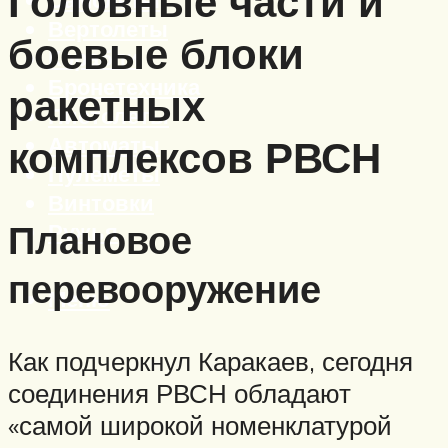
Головные части и
Вертолеты
боевые блоки
Корабли
Бронетехника
ракетных
Пистолеты
Автоматы
комплексов РВСН
Пулеметы
Винтовки
Плановое
Ружья
перевооружение
Меню
Как подчеркнул Каракаев, сегодня
соединения РВСН обладают
«самой широкой номенклатурой