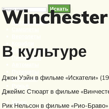
Winchester
Искать
Автомобили
Самолеты
Вертолеты
Корабли
В культуре
Бронетехника
Пистолеты
Автоматы
Пулеметы
Джон Уэйн в фильме «Искатели» (19
Винтовки
Ружья
Джеймс Стюарт в фильме «Винчестер
Меню
Рик Нельсон в фильме «Рио-Браво» 