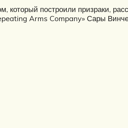
м, который построили призраки, ра
epeating Arms Company» Сары Винчес