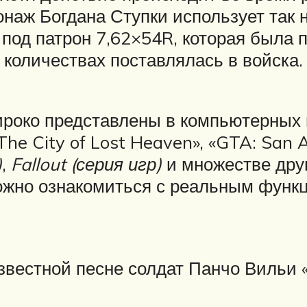
сонаж Богдана Ступки использует так
под патрон 7,62×54R, которая была 
количествах поставлялась в войска.
роко представлены в компьютерных и
 The City of Lost Heaven», «GTA: San 
)
,
Fallout (серия игр)
и множестве дру
можно ознакомиться с реальным фун
звестной песне солдат Панчо Вильи «