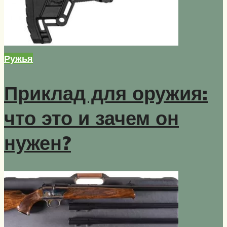
Ружья
Приклад для оружия:
что это и зачем он
нужен?