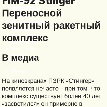
FIM-92 Stinger
Вертолеты
Переносной
Корабли
Бронетехника
зенитный ракетный
Пистолеты
Автоматы
комплекс
Пулеметы
Винтовки
В медиа
Ружья
Меню
На киноэкранах ПЗРК «Стингер»
появляется нечасто – при том, что
комплекс существует более 40 лет,
«засветился» он примерно в