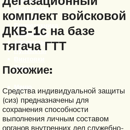
Дегазационный
Вертолеты
комплект войсковой
Корабли
Бронетехника
ДКВ-1с на базе
Пистолеты
Автоматы
тягача ГТТ
Пулеметы
Винтовки
Похожие:
Ружья
Меню
Средства индивидуальной защиты
(сиз) предназначены для
сохранения способности
выполнения личным составом
органов внутренних дел служебно-