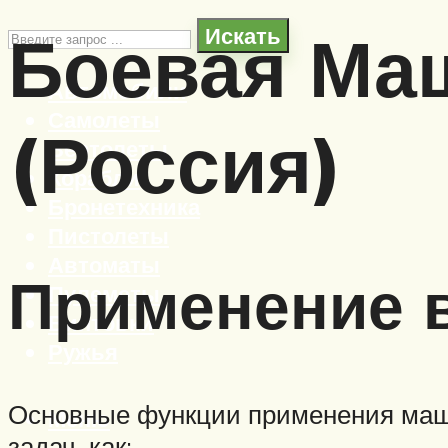
Боевая Ма
Искать
Автомобили
Самолеты
(Россия)
Вертолеты
Корабли
Бронетехника
Пистолеты
Автоматы
Применение 
Пулеметы
Винтовки
Ружья
Основные функции применения маш
Меню
задач, как: