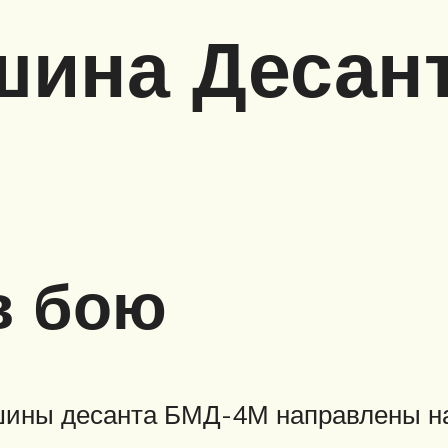
шина Десан
в бою
ины десанта БМД-4М направлены на 