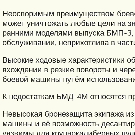
Неоспоримым преимуществом боево
может уничтожать любые цели на зн
ранними моделями выпуска БМП-3, 
обслуживании, неприхотлива в част
Высокие ходовые характеристики о
вхождении в резкие повороты и чер
боевой машины путём использовани
К недостаткам БМД-4М относятся пр
Невысокая бронезащита экипажа из
машины и её возможность десантиро
уязвимы для крупнокалиберных пул