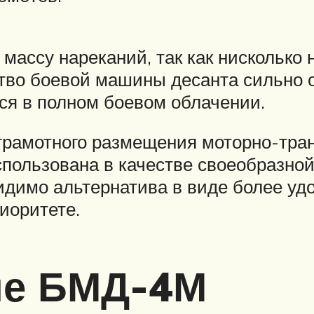
ассу нареканий, так как нисколько н
тво боевой машины десанта сильно о
тся в полном боевом облачении.
неграмотного размещения моторно-тра
пользована в качестве своеобразно
идимо альтернатива в виде более уд
иоритете.
ие БМД-4М