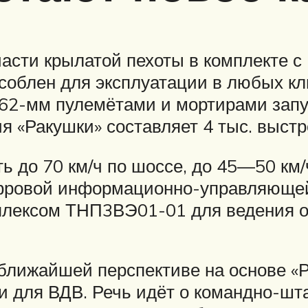
асти крылатой пехоты в комплекте 
особлен для эксплуатации в любых к
,62-мм пулемётами и мортирами запу
я «Ракушки» составляет 4 тыс. выстр
 до 70 км/ч по шоссе, до 45—50 км/ч
цифровой информационно-управляюще
лексом ТНП3ВЭ01-01 для ведения ог
лижайшей перспективе на основе «Р
ки для ВДВ. Речь идёт о командно-ш