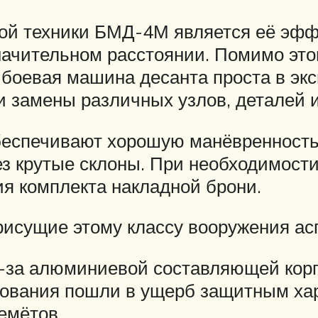
й техники БМД-4М является её эффе
ачительном расстоянии. Помимо этого
боевая машина десанта проста в экс
и замены различных узлов, деталей 
беспечивают хорошую манёвренность
ез крутые склоны. При необходимост
я комплекта накладной брони.
исущие этому классу вооружения аспе
-за алюминиевой составляющей корп
вания пошли в ущерб защитным харак
емётов.