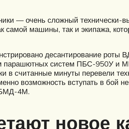
хники — очень сложный технически-
ак самой машины, так и экипажа, кото
онстрировано десантирование роты В
м парашютных систем ПБС-950У и М
и в считанные минуты перевели техн
менно возможность вступать в бой н
 БМД-4М.
тают новое к