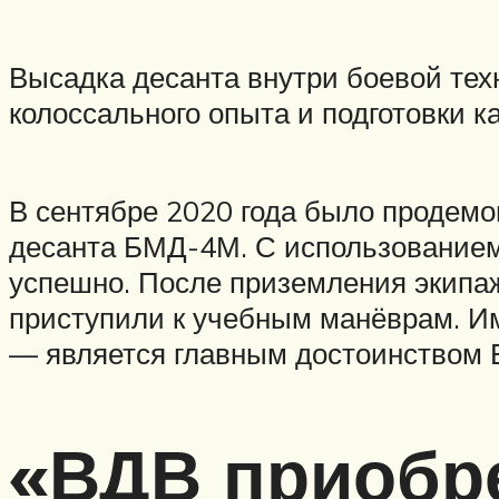
Высадка десанта внутри боевой те
колоссального опыта и подготовки к
В сентябре 2020 года было продем
десанта БМД-4М. С использование
успешно. После приземления экипаж
приступили к учебным манёврам. И
— является главным достоинством
«ВДВ приобре