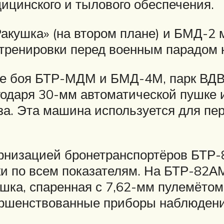
дицинского и тылового обеспечения.
кушка» (на втором плане) и БМД-2 
 тренировки перед военным парадом
е боя БТР-МДМ и БМД-4М, парк ВДВ
одаря 30-мм автоматической пушке и
за. Эта машина используется для пер
рнизацией бронетранспортёров БТР-
ки по всем показателям. На БТР-82
пушка, спаренная с 7,62-мм пулемёт
ершенствованные приборы наблюдени