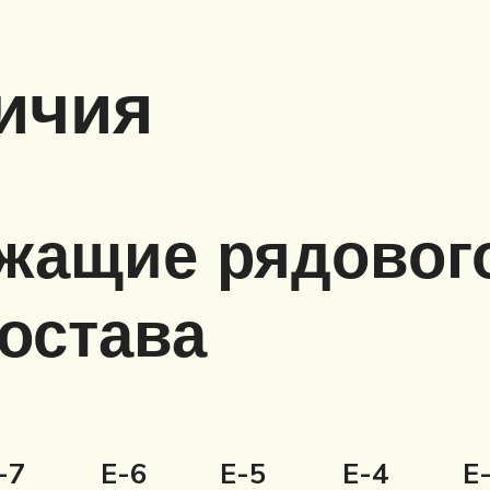
личия
ужащие рядовог
состава
-7
E-6
E-5
E-4
E