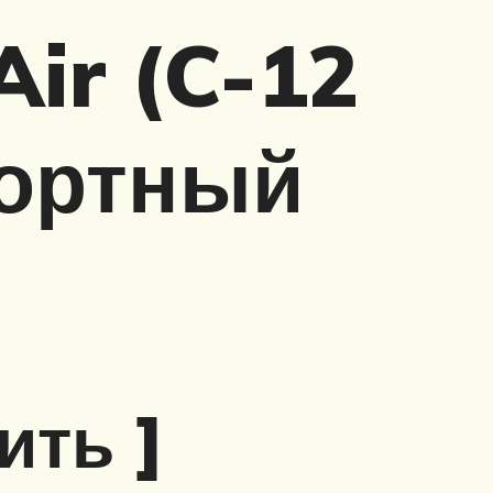
Air (C-12
портный
ить ]