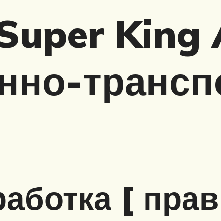
Super King 
енно-транс
аботка [ прав