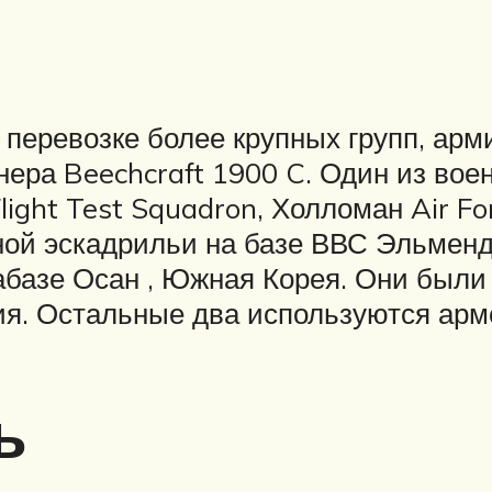
 перевозке более крупных групп, ар
нера Beechcraft 1900 C. Один из вое
ight Test Squadron, Холломан Air For
ной эскадрильи на базе ВВС Эльмендо
абазе Осан , Южная Корея. Они был
ния. Остальные два используются ар
ь