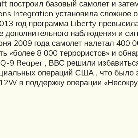
aft построил базовый самолет и зате
ions Integration установила сложное
 2013 год программа Liberty превысил
е дополнительного наблюдения и сиг
юня 2009 года самолет налетал 400 
ть «более 8 000 террористов» и обна
Q-9 Reaper , ВВС решили избавиться 
иальных операций США , что было за
12W в поддержку операции «Несокру