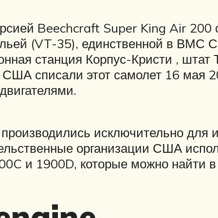
сией Beechcraft Super King Air 200 
льей (VT-35), единственной в ВМС 
ая станция Корпус-Кристи , штат Т
США списали этот самолет 16 мая 20
 двигателями.
 производились исключительно для и
ельственные организации США испол
900C и 1900D, которые можно найти в
 engine