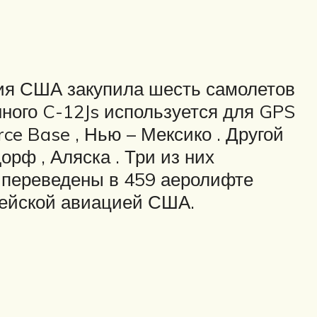
мия США закупила шесть самолетов
нного C-12Js используется для GPS
ce Base , Нью – Мексико . Другой
рф , Аляска . Три из них
и переведены в 459 аеролифте
мейской авиацией США.