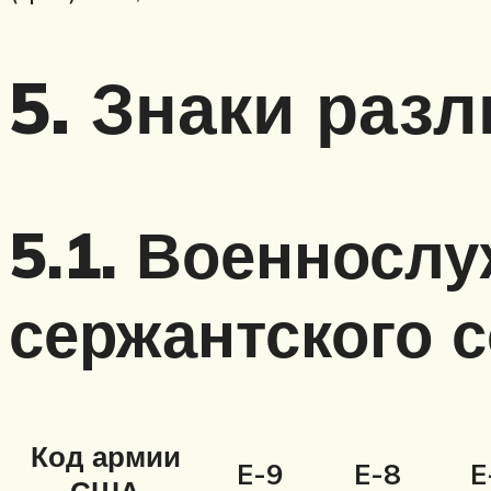
5. Знаки раз
5.1. Военносл
сержантского 
Код армии
E-9
E-8
E