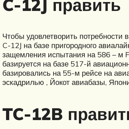
C-12J править
Чтобы удовлетворить потребности в
C-12J на базе пригородного авиалай
защемления испытания на 586 – м Fl
базируется на базе 517-й авиацион
базировались на 55-м рейсе на ави
эскадрилью , Йокот авиабазы, Япо
TC-12B правит