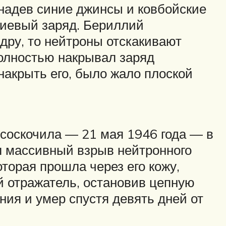
 надев синие джинсы и ковбойские
ниевый заряд. Бериллий
дру, то нейтроны отскакивают
полностью накрывал заряд
накрыть его, было жало плоской
е соскочила — 21 мая 1946 года — в
ил массивный взрыв нейтронного
оторая прошла через его кожу,
й отражатель, остановив цепную
ния и умер спустя девять дней от