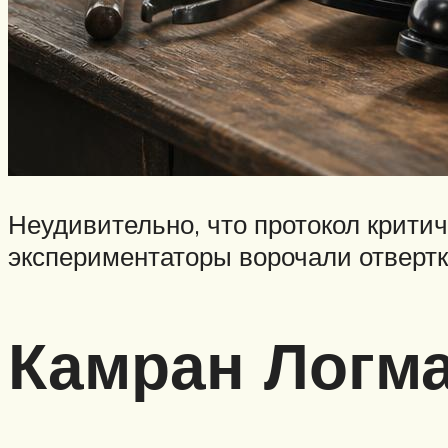
Неудивительно, что протокол крити
экспериментаторы ворочали отверт
Камран Логм