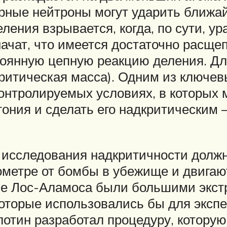
орные нейтроны могут ударить ближа
ления взрывается, когда, по сути, у
начат, что имеется достаточно расщ
оянную цепную реакцию деления. Для
ритическая масса). Одним из ключев
онтролируемых условиях, в которых
тония и сделать его надкритическим
е исследования надкритичности долж
лометре от бомбы в убежище и двиг
ые Лос-Аламоса были большими экст
которые использовались бы для экспе
отин разработал процедуру, котору