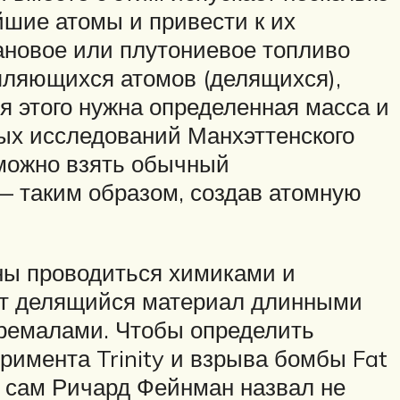
йшие атомы и привести к их
рановое или плутониевое топливо
епляющихся атомов (делящихся),
 этого нужна определенная масса и
ых исследований Манхэттенского
 можно взять обычный
 — таким образом, создав атомную
ны проводиться химиками и
ают делящийся материал длинными
ремалами. Чтобы определить
римента Trinity и взрыва бомбы Fat
ю сам Ричард Фейнман назвал не