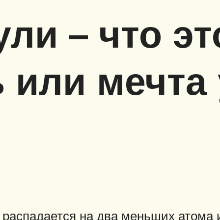
ли – что эт
 или мечта
о, распадается на два меньших атома 