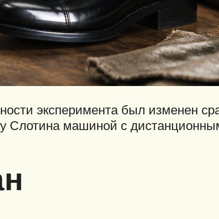
чности эксперимента был изменен ср
ку Слотина машиной с дистанционным
ан