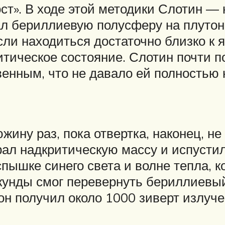
ост». В ходе этой методики Слотин —
ал бериллиевую полусферу на плуто
ли находиться достаточно близко к я
итическое состояние. Слотин почти 
енным, что не давало ей полностью 
южину раз, пока отвертка, наконец, н
брал надкритическую массу и испуст
пышке синего света и волне тепла, к
кунды смог перевернуть бериллиевы
н получил около 1000 зиверт излуче