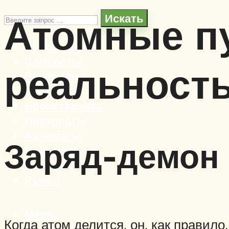
Атомные пу
Искать
Автомобили
Самолеты
реальность
Вертолеты
Корабли
Бронетехника
Пистолеты
Автоматы
Заряд-демон
Пулеметы
Винтовки
Ружья
Меню
Когда атом делится, он, как правил