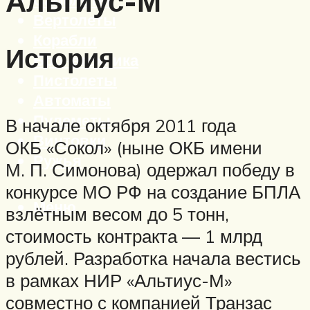
Альтиус-М
Вертолеты
Корабли
История
Бронетехника
Пистолеты
Автоматы
Пулеметы
В начале октября 2011 года
Винтовки
ОКБ «Сокол» (ныне ОКБ имени
Ружья
М. П. Симонова) одержал победу в
конкурсе МО РФ на создание БПЛА
Меню
взлётным весом до 5 тонн,
стоимость контракта — 1 млрд
рублей. Разработка начала вестись
в рамках НИР «Альтиус-М»
совместно с компанией Транзас