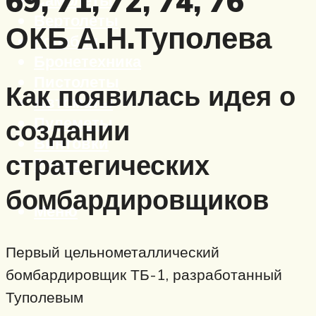
69, 71, 72, 74, 76
Вертолеты
ОКБ А.Н.Туполева
Корабли
Бронетехника
Пистолеты
Как появилась идея о
Автоматы
Пулеметы
создании
Винтовки
стратегических
Ружья
бомбардировщиков
Меню
Первый цельнометаллический
бомбардировщик ТБ-1, разработанный
Туполевым