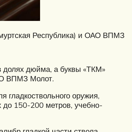
Удмуртская Республика) и ОАО ВПМЗ
в долях дюйма, а буквы «ТКМ»
АО ВПМЗ Молот.
ля гладкоствольного оружия,
 до 150-200 метров, учебно-
алибр гладкой части ствола