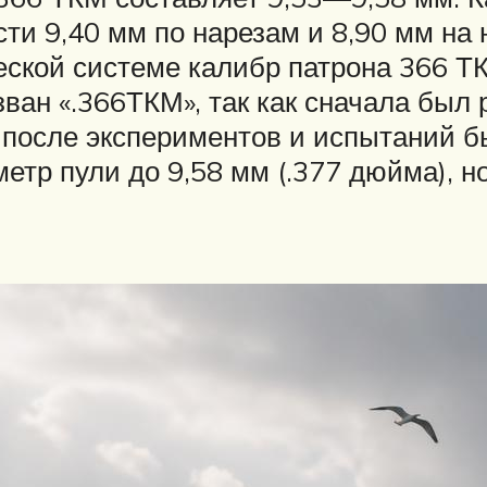
асти 9,40 мм по нарезам и 8,90 мм на
еской системе калибр патрона 366 Т
зван «.366ТКМ», так как сначала был
о после экспериментов и испытаний 
метр пули до 9,58 мм (.377 дюйма), 