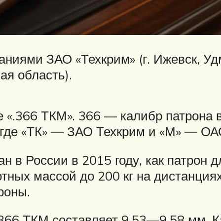
паниями ЗАО «Техкрим» (г. Ижевск, 
ая область).
 «.366 ТКМ». 366 — калибр патрона 
, где «ТК» — ЗАО Техкрим и «М» — О
в России в 2015 году, как патрон д
тных массой до 200 кг на дистанциях
роны.
366 ТКМ составляет 9,53—9,58 мм. К