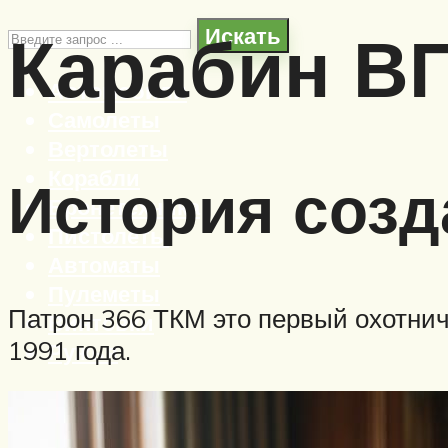
Карабин В
Искать
Автомобили
Самолеты
Вертолеты
Корабли
История созд
Бронетехника
Пистолеты
Автоматы
Пулеметы
Патрон 366 ТКМ это первый охотнич
Винтовки
1991 года.
Ружья
Меню