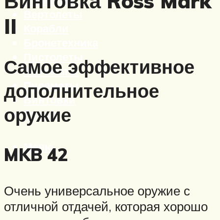
Винтовка Ross Mark
Вертолеты
II
Корабли
Бронетехника
Пистолеты
Самое эффективное
Автоматы
Пулеметы
дополнительное
Винтовки
оружие
Ружья
Меню
MKB 42
Очень универсальное оружие с
отличной отдачей, которая хорошо