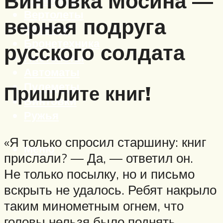
Винтовка Мосина —
Вертолеты
верная подруга
Корабли
Бронетехника
русского солдата
Пистолеты
Автоматы
Пулеметы
Пришлите книг!
Винтовки
Ружья
«Я только спросил старшину: книг
Меню
прислали? — Да, — ответил он.
Не только посылку, но и письмо
вскрыть не удалось. Ребят накрыло
таким минометным огнем, что
головы нельзя было поднять