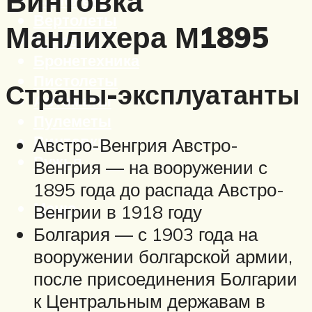
Винтовка
Вертолеты
Манлихера М1895
Корабли
Бронетехника
Пистолеты
Страны-эксплуатанты
Автоматы
Пулеметы
Винтовки
Австро-Венгрия Австро-
Ружья
Венгрия — на вооружении с
1895 года до распада Австро-
Меню
Венгрии в 1918 году
Болгария — с 1903 года на
вооружении болгарской армии,
после присоединения Болгарии
к Центральным державам в