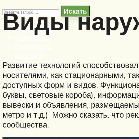
Виды нару
Искать
Автомобили
Самолеты
Вертолеты
Корабли
Бронетехника
Развитие технологий способствовал
Пистолеты
носителями, как стационарными, та
Автоматы
доступных форм и видов. Функцион
Пулеметы
буквы, световые короба), информа
Винтовки
вывески и объявления, размещаемые
Ружья
метро и т.д.). Можно сказать, что 
сообщества.
Меню