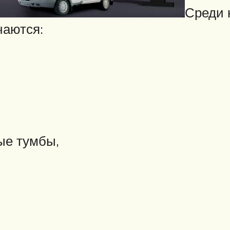
Среди 
чаются:
ые тумбы,