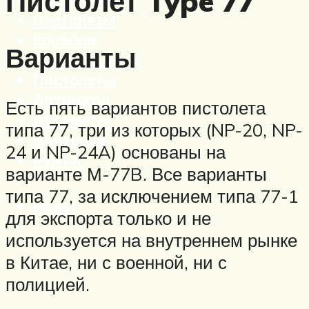
Пистолет Type 77
Вертолеты
Корабли
Варианты
Бронетехника
Пистолеты
Автоматы
Есть пять вариантов пистолета
Пулеметы
типа 77, три из которых (NP-20, NP-
Винтовки
24 и NP-24A) основаны на
Ружья
варианте М-77B. Все варианты
типа 77, за исключением типа 77-1
Меню
для экспорта только и не
используется на внутреннем рынке
в Китае, ни с военной, ни с
полицией.