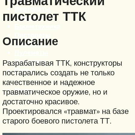
Травматический
Вертолеты
пистолет ТТК
Корабли
Бронетехника
Пистолеты
Описание
Автоматы
Пулеметы
Винтовки
Разрабатывая ТТК, конструкторы
Ружья
постарались создать не только
качественное и надежное
Меню
травматическое оружие, но и
достаточно красивое.
Проектировался «травмат» на базе
старого боевого пистолета ТТ.