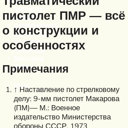
Травматический
Вертолеты
пистолет ПМР — всё
Корабли
Бронетехника
о конструкции и
Пистолеты
Автоматы
особенностях
Пулеметы
Винтовки
Примечания
Ружья
Меню
↑ Наставление по стрелковому
делу: 9-мм пистолет Макарова
(ПМ)— М.: Военное
издательство Министерства
обороны СССР, 1973