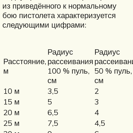
из приведённого к нормальному
бою пистолета характеризуется
следующими цифрами:
Радиус
Радиус
Расстояние,
рассеивания
рассеиван
м
100 % пуль,
50 % пуль,
см
см
10 м
3,5
2
15 м
5
3
20 м
6,5
4
25 м
7,5
4,5