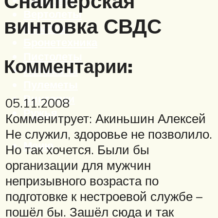
Снайперская
Вертолеты
винтовка СВДС
Корабли
Бронетехника
Пистолеты
Комментарии:
Автоматы
Пулеметы
Винтовки
05.11.2008
Ружья
Комменитрует: Акиньшин Алексей
Не служил, здоровье не позволило.
Меню
Но так хочется. Были бы
организации для мужчин
непризывного возраста по
подготовке к нестроевой службе –
пошёл бы. Зашёл сюда и так