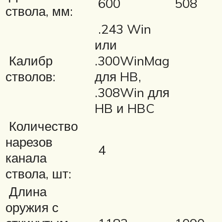
600
508
ствола, мм:
.243 Win
или
Калибр
.300WinMag
стволов:
для HB,
.308Win для
HB и HBC
Количество
нарезов
4
канала
ствола, шт:
Длина
оружия с