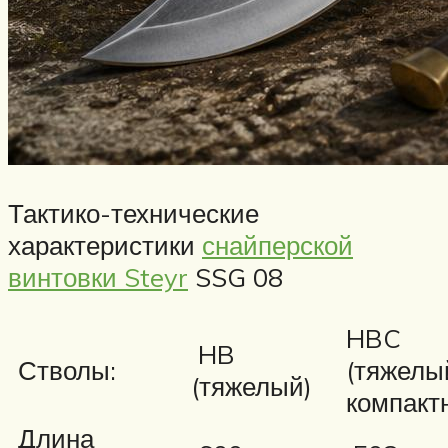
Тактико-технические
характеристики
снайперской
винтовки Steyr
SSG 08
HBC
HB
Стволы:
(тяжелы
(тяжелый)
компакт
Длина