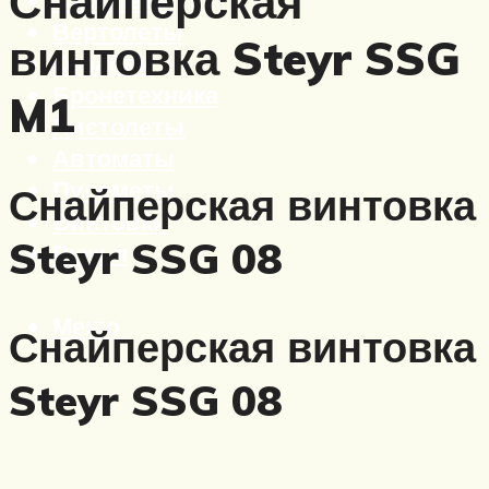
Снайперская
Вертолеты
винтовка Steyr SSG
Корабли
Бронетехника
M1
Пистолеты
Автоматы
Пулеметы
Снайперская винтовка
Винтовки
Steyr SSG 08
Ружья
Меню
Снайперская винтовка
Steyr SSG 08