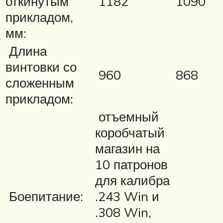
откинутым
1182
1090
прикладом,
мм:
Длина
винтовки со
960
868
сложенным
прикладом:
отъемный
коробчатый
магазин на
10 патронов
для калибра
Боепитание:
.243 Win и
.308 Win,