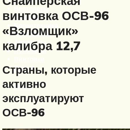
Снайперская
Вертолеты
винтовка ОСВ-96
Корабли
Бронетехника
«Взломщик»
Пистолеты
Автоматы
калибра 12,7
Пулеметы
Винтовки
Страны, которые
Ружья
активно
Меню
эксплуатируют
ОСВ-96