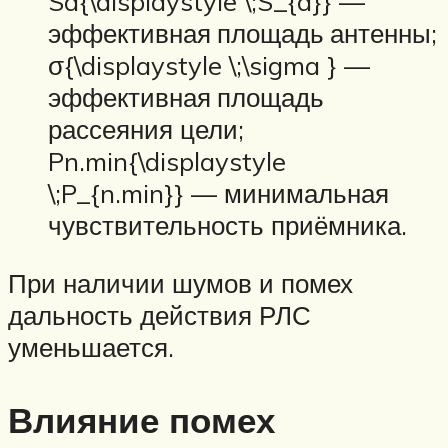
Sa{\displaystyle \;S_{a}} —
эффективная площадь антенны;
σ{\displaystyle \;\sigma } —
эффективная площадь
рассеяния цели;
Pn.min{\displaystyle
\;P_{n.min}} — минимальная
чувствительность приёмника.
При наличии шумов и помех
дальность действия РЛС
уменьшается.
Влияние помех