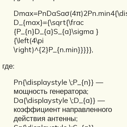
Dmax=PnDaSaσ(4π)2Pn.min4{\dis
D_{max}={\sqrt{\frac
{P_{n}D_{a}S_{a}\sigma }
{\left(4\pi
\right)^{2}P_{n.min}}}}},
где:
Pn{\displaystyle \;P_{n}} —
мощность генератора;
Da{\displaystyle \;D_{a}} —
коэффициент направленного
действия антенны;