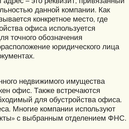
адрес – это реквизит, привязанный
ельностью данной компании. Как
зывается конкретное место, где
ойства офиса используется
ля точного обозначения
орасположение юридического лица
окументах.
анного недвижимого имущества
жен офис. Также встречаются
обходимый для обустройства офиса.
еса. Многие компании используют
такты» с выбранным отделением ФНС.