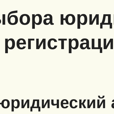
ыбора юрид
 регистраци
юридический 