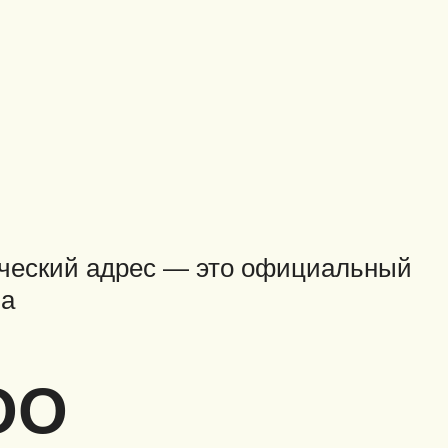
еский адрес — это официальный
на
ОО