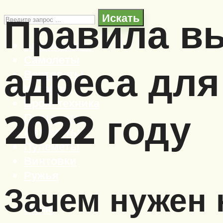
Правила в
Искать
Автомобили
Самолеты
адреса для
Вертолеты
Корабли
Бронетехника
2022 году
Пистолеты
Автоматы
Пулеметы
Винтовки
Ружья
Зачем нужен 
Меню