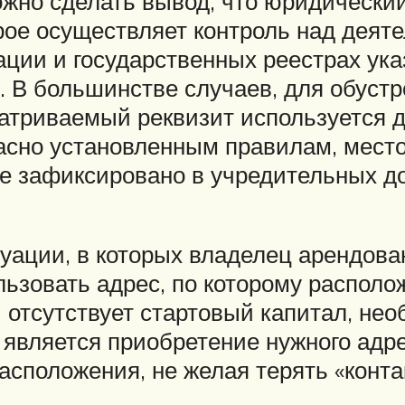
но сделать вывод, что юридический 
рое осуществляет контроль над деят
ции и государственных реестрах ука
 В большинстве случаев, для обустр
атриваемый реквизит используется д
асно установленным правилам, мест
е зафиксировано в учредительных д
туации, в которых владелец арендов
льзовать адрес, по которому располо
й отсутствует стартовый капитал, не
 является приобретение нужного адр
расположения, не желая терять «кон