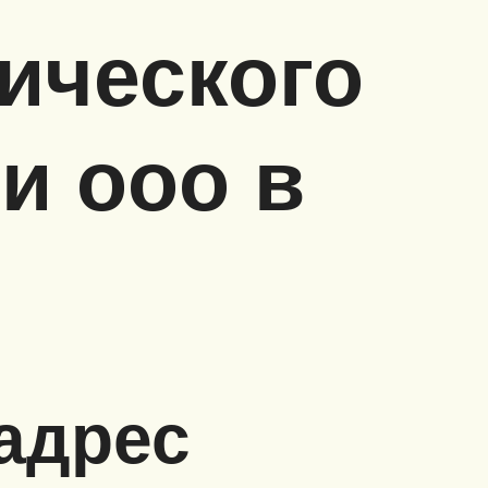
ического
и ооо в
адрес