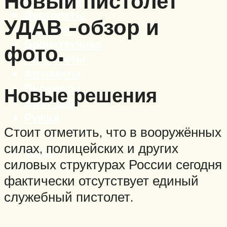
Новый пистолет
Вертолеты
УДАВ -обзор и
Корабли
Бронетехника
фото.
Пистолеты
Автоматы
Пулеметы
Новые решения
Винтовки
Ружья
Стоит отметить, что в вооружённых
силах, полицейских и других
Меню
силовых структурах России сегодня
фактически отсутствует единый
служебный пистолет.