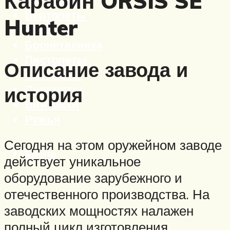
Карабин ORSIS SE
Вертолеты
Hunter
Корабли
Бронетехника
Пистолеты
Описание завода и
Автоматы
Пулеметы
история
Винтовки
Ружья
Сегодня на этом оружейном заводе
Меню
действует уникальное
оборудование зарубежного и
отечественного производства. На
заводских мощностях налажен
полный цикл изготовления