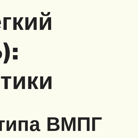
ёгкий
):
стики
 типа ВМПГ