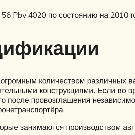
56 Pbv.4020 по состоянию на 2010 г
дификации
 огромным количеством различных ва
ительными конструкциями. Если во 
, то после провозглашения независим
ронетранспортёра.
оторые занимаются производством ав