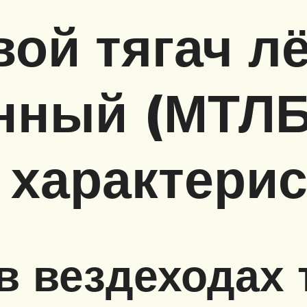
ой тягач л
нный (МТЛБ
 характери
в вездеходах