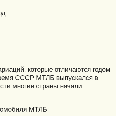
од
риаций, которые отличаются годом
время СССР МТЛБ выпускался в
ости многие страны начали
томобиля МТЛБ: