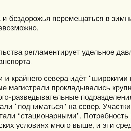
а и бездорожья перемещаться в зимн
невозможно.
льства регламентирует удельное давл
анспорта.
и и крайнего севера идёт “широкими
ные магистрали прокладывались кру
ого-разведывательные подразделения
али “подниматься” на север. Участк
тали “стационарными”. Потребность
ких условиях много выше, и эти сре