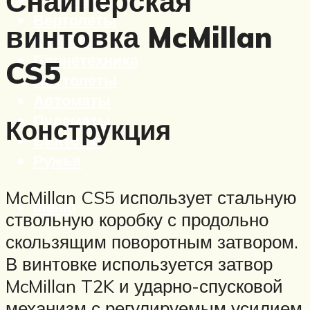
Снайперская
Вертолеты
винтовка McMillan
Корабли
Бронетехника
CS5
Пистолеты
Автоматы
Пулеметы
Конструкция
Винтовки
Ружья
McMillan CS5 использует стальную
Меню
ствольную коробку с продольно
скользящим поворотным затвором.
В винтовке используется затвор
McMillan T2K и ударно-спусковой
механизм с регулируемым усилием