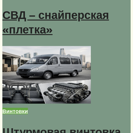
СВД – снайперская
«плетка»
Винтовки
Штурмовая винтовка