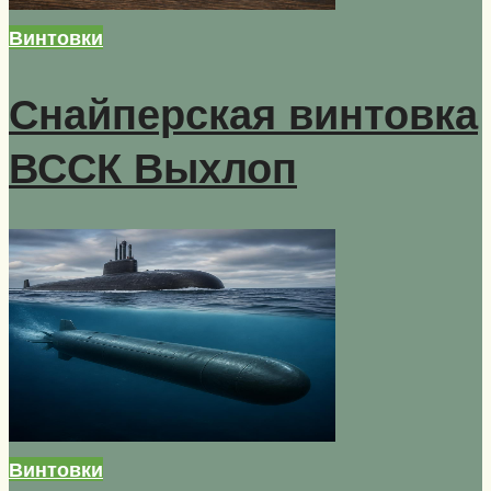
Винтовки
Снайперская винтовка
ВССК Выхлоп
Винтовки