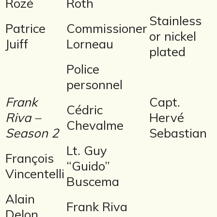
Rozé
Roth
Stainless
Patrice
Commissioner
or nickel
Juiff
Lorneau
plated
Police
personnel
Frank
Capt.
Cédric
Riva –
Hervé
Chevalme
Season 2
Sebastian
Lt. Guy
François
“Guido”
Vincentelli
Buscema
Alain
Frank Riva
Delon