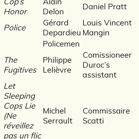
Cop’s
Alain
Daniel Pratt
Honor
Delon
Gérard
Louis Vincent
Police
Depardieu
Mangin
Policemen
Comissioneer
The
Philippe
Duroc’s
Fugitives
Lelièvre
assistant
Let
Sleeping
Cops Lie
Michel
Commissaire
(Ne
Serrault
Scatti
réveillez
pas un flic