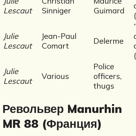
Julie
Christian
Maurice
Lescaut
Sinniger
Guimard
Julie
Jean-Paul
Delerme
Lescaut
Comart
Police
Julie
Various
officers,
Lescaut
thugs
Револьвер Manurhin
MR 88 (Франция)