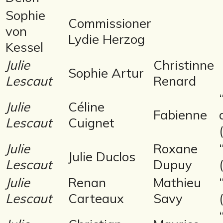
Sophie
Commissioner
von
Lydie Herzog
Kessel
Julie
Christinne
Sophie Artur
Lescaut
Renard
Julie
Céline
Fabienne
Lescaut
Cuignet
Julie
Roxane
Julie Duclos
Lescaut
Dupuy
Julie
Renan
Mathieu
Lescaut
Carteaux
Savy