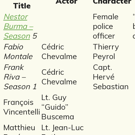
Actor
Character
Title
Nestor
Female
Burma –
police
Season
5
officer
Fabio
Cédric
Thierry
Montale
Chevalme
Peyrol
Frank
Capt.
Cédric
Riva –
Hervé
Chevalme
Season 1
Sebastian
Lt. Guy
François
“Guido”
Vincentelli
Buscema
Matthieu
Lt. Jean-Luc