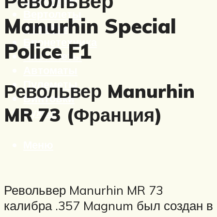
Револьвер
Вертолеты
Manurhin Special
Корабли
Бронетехника
Police F1
Пистолеты
Автоматы
Пулеметы
Револьвер Manurhin
Винтовки
MR 73 (Франция)
Ружья
Меню
Револьвер Manurhin MR 73
калибра .357 Magnum был создан в