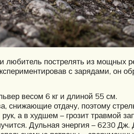
к и любитель пострелять из мощных
спериментировав с зарядами, он обр
львер весом 6 кг и длиной 55 см.
ва, снижающие отдачу, поэтому стрел
ук, а в худшем – грозит травмой зап
лучится. Дульная энергия – 6230 Дж.