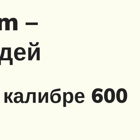
m –
дей
в калибре 600