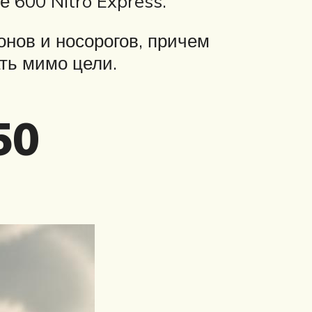
 600 Nitro Express.
онов и носорогов, причем
ать мимо цели.
50