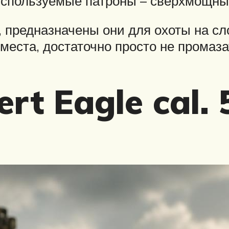
Используемые патроны – сверхмощные
, предназначены они для охоты на сл
места, достаточно просто не промаз
rt Eagle cal. 