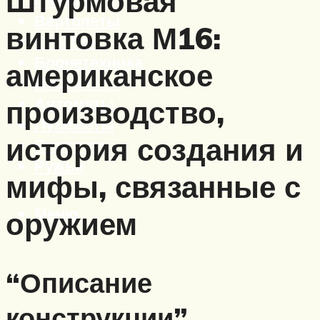
Штурмовая
Вертолеты
винтовка М16:
Корабли
Бронетехника
американское
Пистолеты
Автоматы
производство,
Пулеметы
история создания и
Винтовки
Ружья
мифы, связанные с
Меню
оружием
“Описание
конструкции”