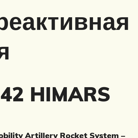
реактивная
я
142 HIMARS
lity Artillery Rocket System –