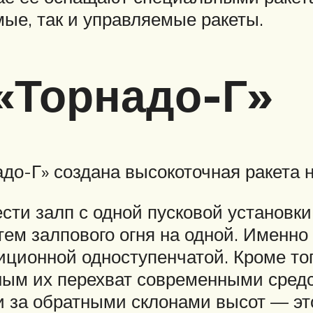
ые, так и управляемые ракеты.
«Торнадо-Г»
адо-Г» создана высокоточная ракета 
ти залп с одной пусковой установки
тем залпового огня на одной. Именно 
иционной одноступенчатой. Кроме т
жным их перехват современными сред
и за обратными склонами высот — эт