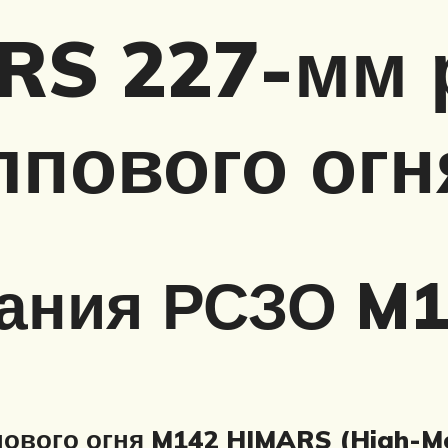
RS 227-мм 
лпового огн
дания РСЗО M
ового огня M142 HIMARS (High-Mobi