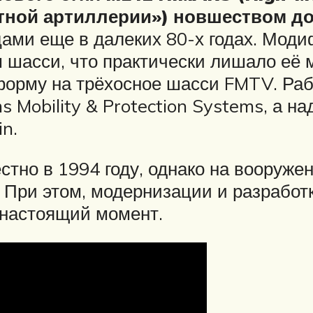
тной артиллерии») новшеством д
цами еще в далеких 80-х годах. Мод
 шасси, что практически лишало её 
тформу на трёхосное шасси FMTV. Раб
Mobility & Protection Systems, а на
n.
тно в 1994 году, однако на вооруже
. При этом, модернизации и разработ
настоящий момент.