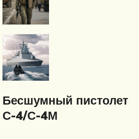
Бесшумный пистолет
С-4/С-4М