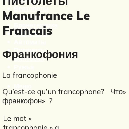
Пистолеты
Вертолеты
Manufrance Le
Корабли
Бронетехника
Francais
Пистолеты
Автоматы
Пулеметы
Франкофония
Винтовки
Ружья
La francophonie
Меню
Qu’est-ce qu’un francophone? Что»
франкофон» ?
Le mot «
francophonie » a