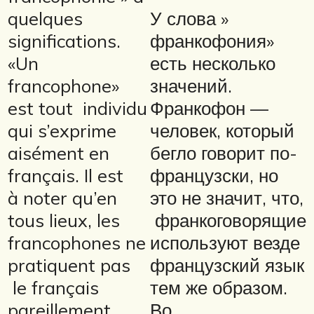
quelques
У слова »
significations.
франкофония»
«Un
есть несколько
francophone»
значений.
est tout individu
Франкофон —
qui s’exprime
человек, который
aisément en
бегло говорит по-
français. Il est
французски, но
à noter qu’en
это не значит, что,
tous lieux, les
франкоговорящие
francophones ne
используют везде
pratiquent pas
французский язык
le français
тем же образом.
pareillement.
Во