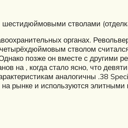
и шестидюймовыми стволами (отделка
равоохранительных органах. Револь
 четырёхдюймовым стволом считалс
Однако позже он вместе с другими р
нов на , когда стало ясно, что девя
арактеристикам аналогичны .38 Spec
 на рынке и используются элитными