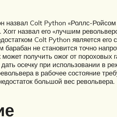
н назвал Colt Python «Роллс-Ройсо
. Хогг назвал его «лучшим револьвер
достатком Colt Python является его 
 барабан не становится точно напрот
к может получить ожог от пороховых
 дать осечку при использовании в ре
револьвера в рабочее состояние треб
недостаток большой вес револьвера.
ие